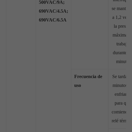
500VAC/9A;
se mantien
690VAC/4.5A;
a 1,2 vece
690VAC/6.5A
la presión
máxima d
trabajo
durante u
minuto
Frecuencia de
Se tarda 3
uso
minutos e
enfriarse
para que
comience e
relé térmic