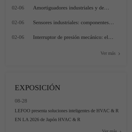
02-06
Amortiguadores industriales y de
edificios: actuadores clave para la
02-06
Sensores industriales: componentes
gestión del flujo de aire y el control de
críticos para lograr una medición precisa
presión
02-06
Interruptor de presión mecánico: el
y adquisición de datos
componente de accionamiento del
Ver más
núcleo para la seguridad del sistema
industrial y el control básico
EXPOSICIÓN
08-28
LEFOO presenta soluciones inteligentes de HVAC & R
EN LA 2026 de Japón HVAC & R
Ver más