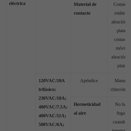
eléctrica
Material de
Contacto
contacto
estático:
aleación d
plata;
contacto
móvil:
aleación d
plata
120VAC/10A
Apéndice
Manual
trifásico;
chino/inglé
230VAC/10A;
Hermeticidad
No hay
400VAC/7.5A;
al aire
fugas
400VAC/11A;
cuando el
500VAC/6A;
interrupto