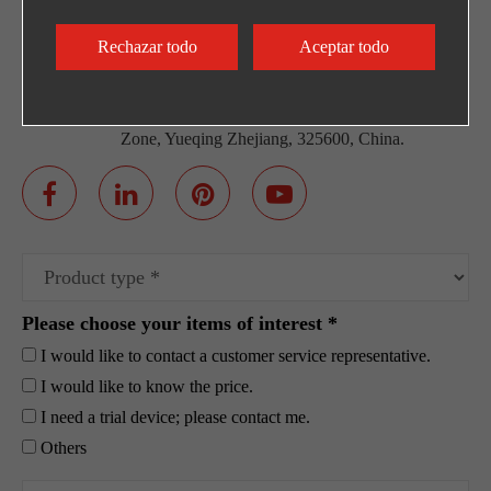
+86-0571-89363666
Rechazar todo
Aceptar todo
Dirección
NO.220 Weishiwu Rd. Economic Development
Zone, Yueqing Zhejiang, 325600, China.
Please choose your items of interest *
I would like to contact a customer service representative.
I would like to know the price.
I need a trial device; please contact me.
Others