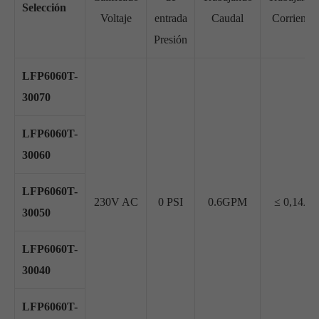
Selección
Voltaje
entrada
Caudal
Corriente
Presión
LFP6060T-
30070
LFP6060T-
30060
LFP6060T-
230V AC
0 PSI
0.6GPM
≤ 0,14A
30050
LFP6060T-
30040
LFP6060T-