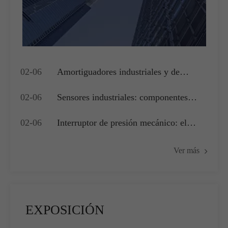
02-06
Amortiguadores industriales y de
edificios: actuadores clave para la
02-06
Sensores industriales: componentes
gestión del flujo de aire y el control de
críticos para lograr una medición precisa
presión
02-06
Interruptor de presión mecánico: el
y adquisición de datos
componente de accionamiento del
Ver más
núcleo para la seguridad del sistema
industrial y el control básico
EXPOSICIÓN