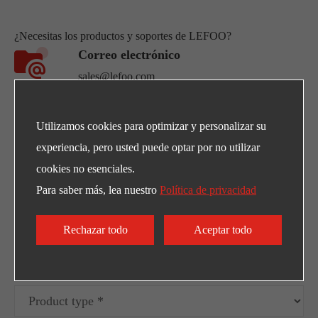
¿Necesitas los productos y soportes de LEFOO?
Correo electrónico
sales@lefoo.com
Llámenos
Utilizamos cookies para optimizar y personalizar su
+86-0571-89363666
experiencia, pero usted puede optar por no utilizar
cookies no esenciales.
Dirección
Para saber más, lea nuestro
Política de privacidad
NO.220 Weishiwu Rd. Economic Development
Zone, Yueqing Zhejiang, 325600, China.
Rechazar todo
Aceptar todo