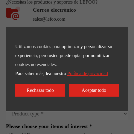
¿Necesitas los productos y soportes de LEFOO?
Correo electrónico
sales@lefoo.com
Llámenos
+86-0571-89363666
Utilizamos cookies para optimizar y personalizar su
experiencia, pero usted puede optar por no utilizar
Dirección
cookies no esenciales.
NO.220 Weishiwu Rd. Economic Development
Para saber más, lea nuestro
Política de privacidad
Zone, Yueqing Zhejiang, 325600, China.
Rechazar todo
Aceptar todo
Please choose your items of interest *