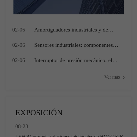
02-06
Amortiguadores industriales y de
edificios: actuadores clave para la
02-06
Sensores industriales: componentes
gestión del flujo de aire y el control de
críticos para lograr una medición precisa
presión
02-06
Interruptor de presión mecánico: el
y adquisición de datos
componente de accionamiento del
Ver más
núcleo para la seguridad del sistema
industrial y el control básico
EXPOSICIÓN
08-28
LEFOO presenta soluciones inteligentes de HVAC & R