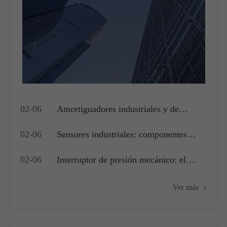
02-06
Amortiguadores industriales y de
edificios: actuadores clave para la
02-06
Sensores industriales: componentes
gestión del flujo de aire y el control de
críticos para lograr una medición precisa
presión
02-06
Interruptor de presión mecánico: el
y adquisición de datos
componente de accionamiento del
Ver más
núcleo para la seguridad del sistema
industrial y el control básico