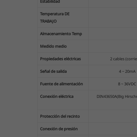
Estabilidad
Temperatura DE
TRABAJO
Almacenamiento Temp
Medido medio
Propiedades eléctricas
2 cables (corri
Señal de salida
4 ~ 20mA
Fuente de alimentación
8 ~ 36VDC
Conexión eléctrica
DIN43650A(Big Hirschm
Protección del recinto
Conexión de presión