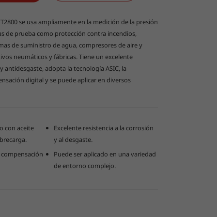
العربية
FT2800 se usa ampliamente en la medición de la presión
as de prueba como protección contra incendios,
mas de suministro de agua, compresores de aire y
ivos neumáticos y fábricas. Tiene un excelente
y antidesgaste, adopta la tecnología ASIC, la
sación digital y se puede aplicar en diversos
io con aceite
Excelente resistencia a la corrosión
obrecarga.
y al desgaste.
, compensación
Puede ser aplicado en una variedad
de entorno complejo.