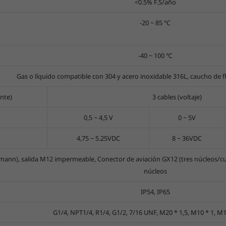
<0.5% F.S/año
-20 ~ 85 °C
-40 ~ 100 ℃
Gas o líquido compatible con 304 y acero inoxidable 316L, caucho de fl
ente)
3 cables (voltaje)
0,5 ~ 4,5 V
0 ~ 5V
4,75 ~ 5.25VDC
8 ~ 36VDC
ann), salida M12 impermeable, Conector de aviación GX12 (tres núcleos/cu
núcleos
IP54, IP65
G1/4, NPT1/4, R1/4, G1/2, 7/16 UNF, M20 * 1,5, M10 * 1, M14