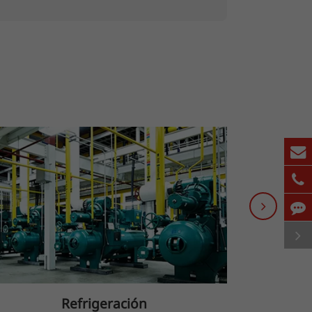
Refrigeración
Autom