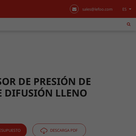
sales@lefoo.com
ES
English
日本語
한국어
français
Deutsch
OR DE PRESIÓN DE
DE DIFUSIÓN LLENO
Español
italiano
русский
ESUPUESTO
DESCARGA PDF
português