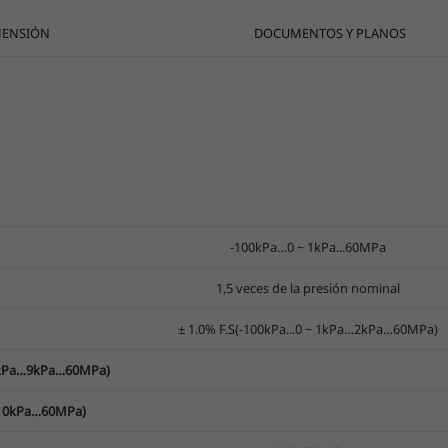
MENSIÓN
DOCUMENTOS Y PLANOS
-100kPa…0 ~ 1kPa...60MPa
1,5 veces de la presión nominal
± 1.0% F.S(-100kPa...0 ~ 1kPa…2kPa…60MPa)
~ 3kPa…9kPa…60MPa)
~ 10kPa…60MPa)