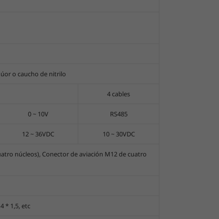
úor o caucho de nitrilo
4 cables
0 ~ 10V
RS485
12 ~ 36VDC
10 ~ 30VDC
atro núcleos), Conector de aviación M12 de cuatro
 * 1,5, etc