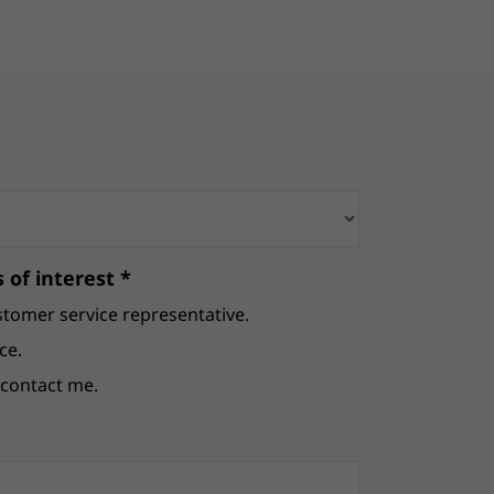
 of interest *
stomer service representative.
ce.
e contact me.